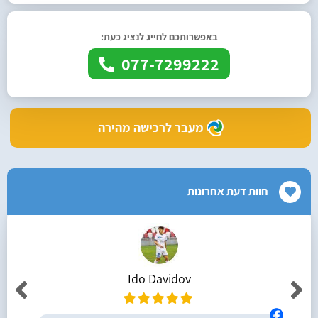
באפשרותכם לחייג לנציג כעת:
077-7299222
מעבר לרכישה מהירה
חוות דעת אחרונות
Ido Davidov