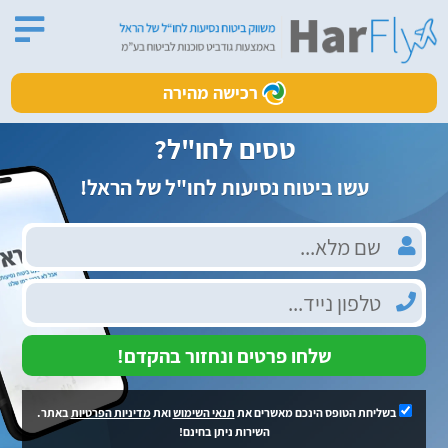
רכישה מהירה
טסים לחו"ל?
עשו ביטוח נסיעות לחו"ל של הראל!
שלחו פרטים ונחזור בהקדם!
בשליחת הטופס הינכם מאשרים את
תנאי השימוש
ואת
מדיניות הפרטיות
באתר.
השירות ניתן בחינם!