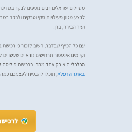
מטיילים ישראלים רבים נוסעים לבקר במדינה
לבצע מגוון פעילויות סקי וטרקים ולבקר במרכ
ועיר הבירה, ברן.
עם כל הכייף שבדבר, חשוב לזכור כי רכישת 
וקיימים אינספור תרחישים נוראיים שעשויים 
הכלכלי הוא רק אחד מהם. ברכישת פוליסה ל
באתר הרפליי
, תוכלו להבטיח לעצמכם כמה ש
iv Tzefi Cohen
Omer Yemini
מעולים, רכשתי ביטוח הראל דרכ
ים, ממליץ בחום! רכשתי מהם ביטוח
ומהיר
ות לחו״ל - שירות מעולה לאורך כל הדרך.