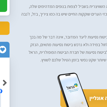
 השוויצרית בשביל לצפות בנופים המדהימים שלה,
זי הערים שוקקות החיים שיש בה כמו ציריך, בזל, ז'נבה
ביטוח נסיעות ליעד המדובר, אינה דבר של מה בכך
לחול במידה ולא נרכש ביטוח נסיעות מתאים, הנזק
ביטוח נסיעות של חברת הביטוח הפופולרית, הראל
יותר שקט נפשי בזמן הטיול שלכם לשוויץ.
Neriya Yabkovitch
Av
אלופים! ממליצה בחום על הרפליי, מקצועיים
ם והיה נוח
ושירותיים ברמה גבוה!