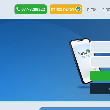
חירון
אודות
רכישה מהירה
077-7299222
!