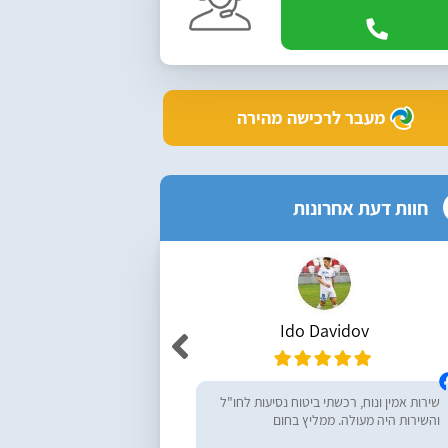
מעבר לרכישה מהירה
חוות דעת אחרונות
Ido Davidov
r Yemini
שירות אמין ונוח, רכשתי ביטוח נסיעות לחו"ל
מעולים, ממליץ בחום! רכש
והשירות היה מעולה. ממליץ בחום
נסיעות לחו״ל - שירות מעו