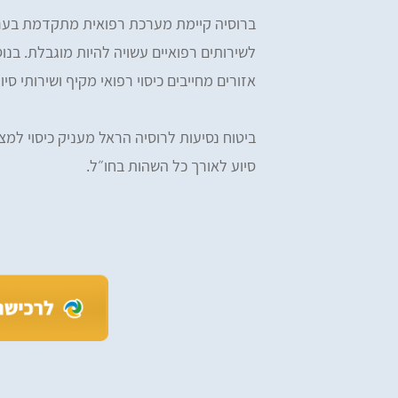
ברוסיה קיימת מערכת רפואית מתקדמת בערים
לשירותים רפואיים עשויה להיות מוגבלת. בנוס
אזורים מחייבים כיסוי רפואי מקיף ושירותי סיוע
ביטוח נסיעות לרוסיה הראל מעניק כיסוי למצבי
סיוע לאורך כל השהות בחו״ל.
iv Tzefi Cohen
Omer Yemini
מעולים, רכשתי ביטוח הראל דרכ
ים, ממליץ בחום! רכשתי מהם ביטוח
ומהיר
ות לחו״ל - שירות מעולה לאורך כל הדרך.