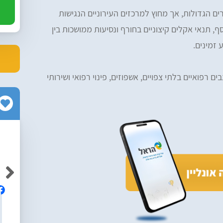
 הגדולות, אך מחוץ למרכזים העירוניים הנגישות
ף, תנאי אקלים קיצוניים בחורף ונסיעות ממושכות בין
 זמינים.
ם רפואיים בלתי צפויים, אשפוזים, פינוי רפואי ושירותי
Neriya Yabkovitch
Av
אלופים! ממליצה בחום על הרפליי, מקצועיים
ם והיה נוח
ושירותיים ברמה גבוה!