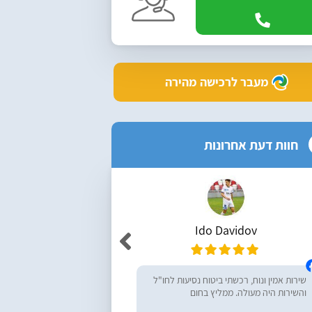
מעבר לרכישה מהירה
חוות דעת אחרונות
Ido Davidov
r Yemini
שירות אמין ונוח, רכשתי ביטוח נסיעות לחו"ל
מעולים, ממליץ בחום! רכש
והשירות היה מעולה. ממליץ בחום
נסיעות לחו״ל - שירות מעו