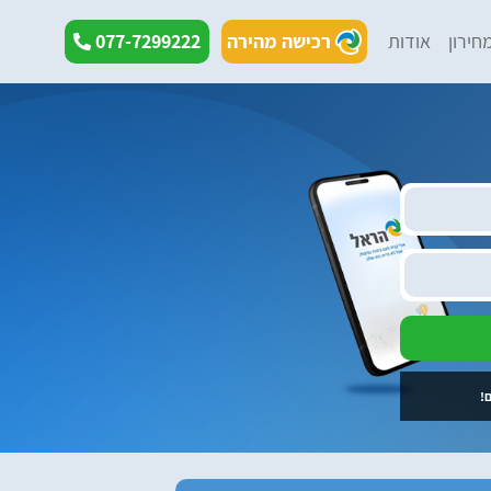
חירון
אודות
רכישה מהירה
077-7299222
!