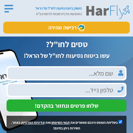
רכישה מהירה
טסים לחו"ל?
עשו ביטוח נסיעות לחו"ל של הראל!
שלחו פרטים ונחזור בהקדם!
בשליחת הטופס הינכם מאשרים את
תנאי השימוש
ואת
מדיניות הפרטיות
באתר.
השירות ניתן בחינם!