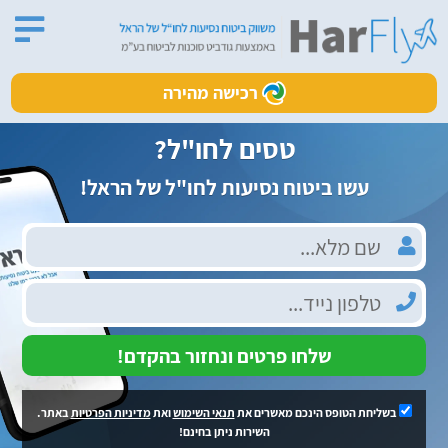
רכישה מהירה
טסים לחו"ל?
עשו ביטוח נסיעות לחו"ל של הראל!
שלחו פרטים ונחזור בהקדם!
בשליחת הטופס הינכם מאשרים את
תנאי השימוש
ואת
מדיניות הפרטיות
באתר.
השירות ניתן בחינם!