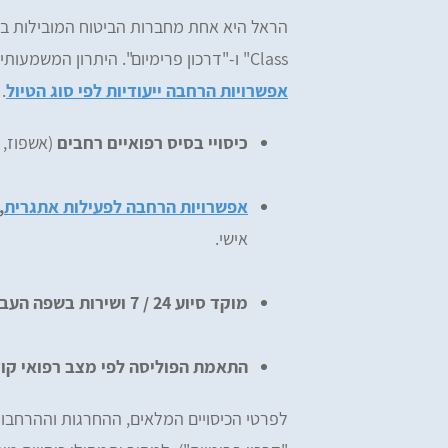
Class" ו-"דרכון פרימיום". היתרון המשמעותי למטיילים לקזחסטן הוא שילוב של כיסוי רפואי רחב עם
אפשרויות הרחבה ייעודיות לפי סוג הטיול
.
כיסויי בסיס רפואיים רחבים
(אשפוז, 
אפשרויות הרחבה לפעילות אתגרית
,
אישי.
מוקד סיוע 24 / 7 ושירות בשפה העברית.
iv Tzefi Cohen
Omer Yemini
התאמת הפוליסה לפי מצב רפואי קו
מעולים, רכשתי ביטוח הראל דרכ
ים, ממליץ בחום! רכשתי מהם ביטוח
ומהיר
ות לחו״ל - שירות מעולה לאורך כל הדרך.