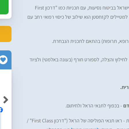
הראל היא אחת מחברות הביטוח המובילות בישראל בביטוח נסיעות, עם תכניות כמו "דרכון First
רופא, תרופות) בהתאם לתכנית הנבחרת.
לחילוץ והצלה, לספורט חורף (בעונה באלמטי) ולציוד
Neriya Yabkovitch
Av
דם
- בכפוף לתנאי הראל ולחיתום.
אלופים! ממליצה בחום על הרפליי, מקצועיים
ם והיה נוח
לפרטי הכיסויים המלאים, ההחרגות וההרחבות - ראו תנאי הפוליסה של הראל ("דרכון First Class" /
ושירותיים ברמה גבוה!