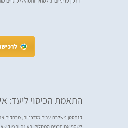
"דרכון פרימיום"). למחיר ותמהילי כיסויים מו
התאמת הכיסוי ליעד: אי
קזחסטן משלבת ערים מודרניות, מרחקים ארו
לשקף את תכנית המסלול, העונה והציוד שאת