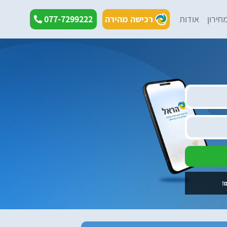
חירון
אודות
רכישה מהירה
077-7299222
!