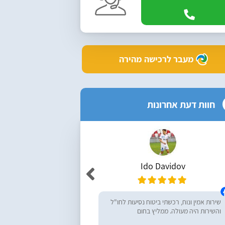
מעבר לרכישה מהירה
חוות דעת אחרונות
Ido Davidov
r Yemini
שירות אמין ונוח, רכשתי ביטוח נסיעות לחו"ל
מעולים, ממליץ בחום! רכש
והשירות היה מעולה. ממליץ בחום
נסיעות לחו״ל - שירות מעו