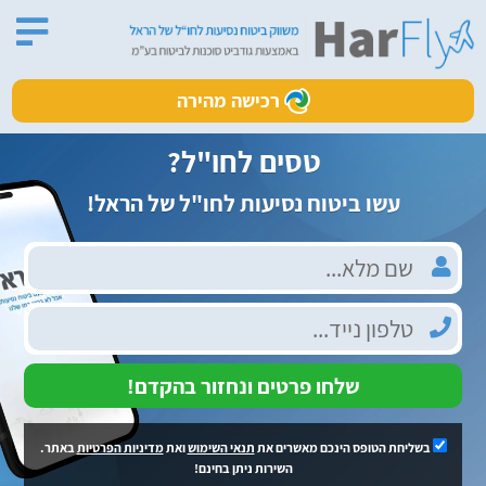
רכישה מהירה
טסים לחו"ל?
עשו ביטוח נסיעות לחו"ל של הראל!
שלחו פרטים ונחזור בהקדם!
בשליחת הטופס הינכם מאשרים את
תנאי השימוש
ואת
מדיניות הפרטיות
באתר.
השירות ניתן בחינם!