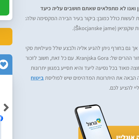
 ואנו לא מתפלאים שאתם חושבים עליה כיעד
 לעשות כולל כמובן: ביקור בעיר הבירה המקסימה שלה:
אך גם בחורף ניתן להגיע אליה ולבצע שלל פעילויות סקי
וסנובורד מדהימות באתר הסקי שלה כמו באזור ההרים של: Kranjska Gora. עם כל זאת, חשוב לזכור
וצה מאוד בכל נסיעה ליעד והיא תסייע במגוון יתרונות
ה הבאה את היתרונות המדהימים שיש לפוליסת
ביטוח
י להציע לכם.
Neriya Yabkovitch
Av
אלופים! ממליצה בחום על הרפליי, מקצועיים
ם והיה נוח
ושירותיים ברמה גבוה!