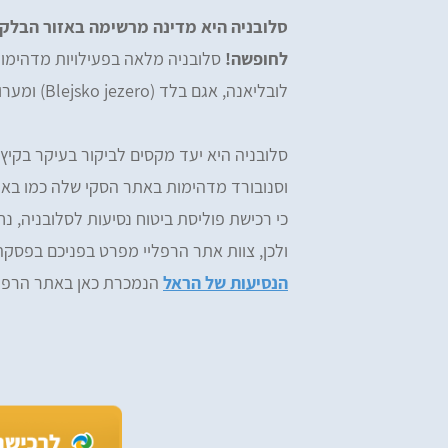
סלובניה היא מדינה מרשימה באזור הבלקן
לחופשה!
סלובניה מלאה בפעילויות מדהימות
לובליאנה, אגם בלד (Blejsko jezero) ומערות שקוציאן (Škocjanske jame).
סלובניה היא יעד מקסים לביקור בעיקר בקיץ 
כי רכישת פוליסת ביטוח נסיעות לסלובניה, נח
ולכן, צוות אתר הרפליי מפרט בפניכם בפסק
הנסיעות של הראל
הנמכרת כאן באתר הרפלי
iv Tzefi Cohen
Omer Yemini
מעולים, רכשתי ביטוח הראל דרכ
ים, ממליץ בחום! רכשתי מהם ביטוח
ומהיר
ות לחו״ל - שירות מעולה לאורך כל הדרך.