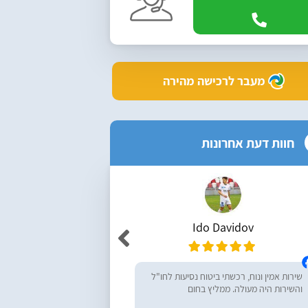
מעבר לרכישה מהירה
חוות דעת אחרונות
Ido Davidov
r Yemini
שירות אמין ונוח, רכשתי ביטוח נסיעות לחו"ל
מעולים, ממליץ בחום! רכש
והשירות היה מעולה. ממליץ בחום
נסיעות לחו״ל - שירות מעו