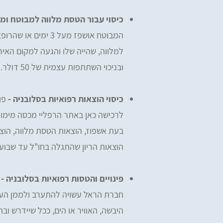
כיסוי עבור הטסת מלווה למבוטח ומי
המבוטח אושפז מעל 3 
ובניכוי השתתפות עצמית של 50 דולר.
כיסוי הוצאות רפואיות בסלובניה -
פו
לרכישה כאן באתר הרפליי מכסה מימון 
בעת אשפוז, הוצאות הטסת מלווה, הוצ
הוצאות הריון שהתגלה בחו"ל עד שבוע 12 להריונית עד גיל 42 ועוד..בכפוף לתנאי הפוליסה
פינויים והטסות רפואיות בסלובניה -
ב
חברת הראל עשויה להתערב ולממן העבר
היבשה, האוויר או הים, ככל שיידרש ו