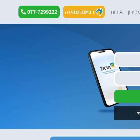
חירון
אודות
רכישה מהירה
077-7299222
!