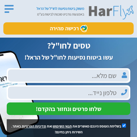
רכישה מהירה
טסים לחו"ל?
עשו ביטוח נסיעות לחו"ל של הראל!
שלחו פרטים ונחזור בהקדם!
בשליחת הטופס הינכם מאשרים את
תנאי השימוש
ואת
מדיניות הפרטיות
באתר.
השירות ניתן בחינם!