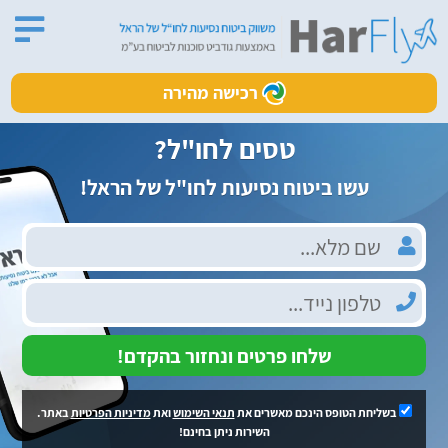
רכישה מהירה
טסים לחו"ל?
עשו ביטוח נסיעות לחו"ל של הראל!
שלחו פרטים ונחזור בהקדם!
בשליחת הטופס הינכם מאשרים את
תנאי השימוש
ואת
מדיניות הפרטיות
באתר.
השירות ניתן בחינם!