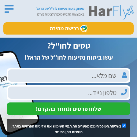
רכישה מהירה
טסים לחו"ל?
עשו ביטוח נסיעות לחו"ל של הראל!
שלחו פרטים ונחזור בהקדם!
בשליחת הטופס הינכם מאשרים את
תנאי השימוש
ואת
מדיניות הפרטיות
באתר.
השירות ניתן בחינם!