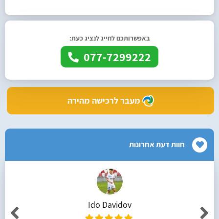
באפשרותכם לחייג לנציג כעת:
077-7299222
מעבר לרכישה מהירה
חוות דעת אחרונות
Ido Davidov