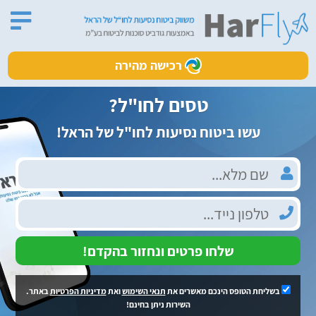
רכישה מהירה
טסים לחו"ל?
עשו ביטוח נסיעות לחו"ל של הראל!
שלחו פרטים ונחזור בהקדם!
בשליחת הטופס הינכם מאשרים את
תנאי השימוש
ואת
מדיניות הפרטיות
באתר.
השירות ניתן בחינם!