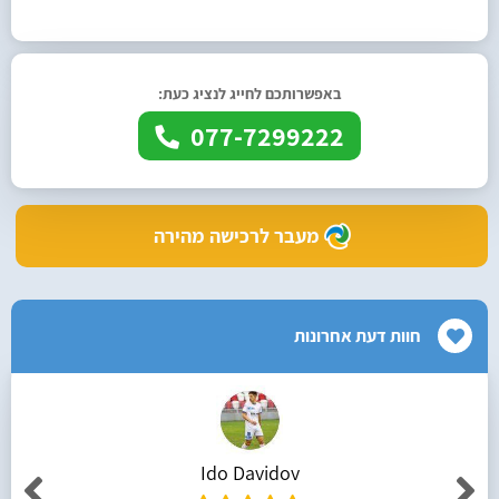
באפשרותכם לחייג לנציג כעת:
077-7299222
מעבר לרכישה מהירה
חוות דעת אחרונות
Ido Davidov