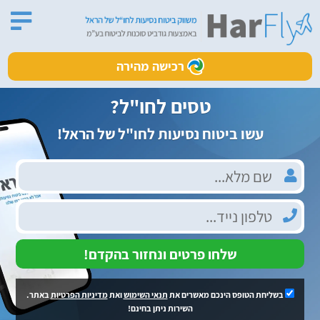
רכישה מהירה
טסים לחו"ל?
עשו ביטוח נסיעות לחו"ל של הראל!
שלחו פרטים ונחזור בהקדם!
בשליחת הטופס הינכם מאשרים את
תנאי השימוש
ואת
מדיניות הפרטיות
באתר.
השירות ניתן בחינם!