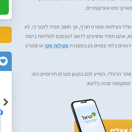
פארקי מים אטרקטיביים.
שלל פעילויות ספורט חורף, אך חשוב תמיד לזכור כי, לא
, אתם תמיד מחוייבים לדאוג לעצמכם לפוליסת ביטוח
רומיים בלתי צפויים והן במסגרת
פעילות סקי
או ספורט
תר הרפליי, תסייע לכם במגוון מצבים חירומיים כמו:
ים ממקומות סכנה בליטא.
Neriya Yabkovitch
Av
אלופים! ממליצה בחום על הרפליי, מקצועיים
ם והיה נוח
ושירותיים ברמה גבוה!