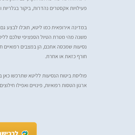
פעילויות אקסטרים נהדרות, ביקור בגלריות ו
במדינה אירופאית כמו ליטא, תוכלו לבצע גם 
משנה מהי מטרת הטיול הספציפי שלכם לליטא
נסיעות שמכסה אתכם, הן במצבים רפואיים חי
חורף כזאת או אחרת.
פוליסת ביטוח הנסיעות לליטא שתרכשו כאן בא
ארגון הטסות רפואיות, פינויים ואפילו חילוצ
iv Tzefi Cohen
Omer Yemini
מעולים, רכשתי ביטוח הראל דרכ
ים, ממליץ בחום! רכשתי מהם ביטוח
ומהיר
ות לחו״ל - שירות מעולה לאורך כל הדרך.