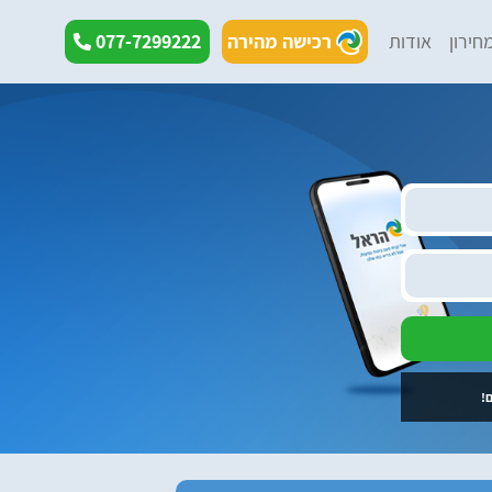
חירון
אודות
רכישה מהירה
077-7299222
!