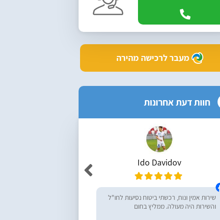
מעבר לרכישה מהירה
חוות דעת אחרונות
Ido Davidov
r Yemini
שירות אמין ונוח, רכשתי ביטוח נסיעות לחו"ל
מעולים, ממליץ בחום! רכש
והשירות היה מעולה. ממליץ בחום
נסיעות לחו״ל - שירות מעו