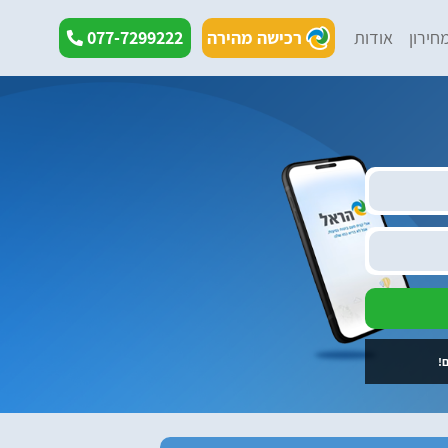
חירון
אודות
רכישה מהירה
077-7299222
!