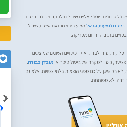
לל סיכונים פוטנציאליים שיכולים להתרחש ולכן ביטוח
ביטוח נסיעות הראל
מציע כיסוי מותאם אישית שיכול
צפויים בזמביה ודרום אפריקה.
פליי, הקפידו לבדוק את הכיסויים השונים שמוצעים
פציעה, כיסוי למקרה של ביטול טיסה או
אובדן כבודה
.
, לא רק שיגן עליכם מפני הוצאות בלתי צפויות, אלא גם
 זרה ולא מפותחת.
Neriya Yabkovitch
Av
אלופים! ממליצה בחום על הרפליי, מקצועיים
ם והיה נוח
ושירותיים ברמה גבוה!