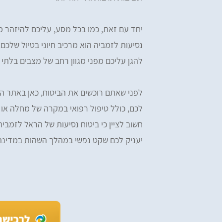
יחד עם זאת, כמו בכל מסע, עליכם להיזהר מש
נסיעות לזמביה הוא מרכיב חיוני בטיול שלכם.
להגן עליכם מפני מגוון רחב של מצבים בלתי 
לפני שאתם רוכשים את הביטוח, כאן באתר הר
לכם, כולל טיפול רפואי במקרה של מחלה או 
חשוב לציין כי ביטוח נסיעות של הראל לזמביה
יעניק לכם שקט נפשי במהלך השהות במדינה
iv Tzefi Cohen
Omer Yemini
מעולים, רכשתי ביטוח הראל דרכ
ים, ממליץ בחום! רכשתי מהם ביטוח
ומהיר
ות לחו״ל - שירות מעולה לאורך כל הדרך.