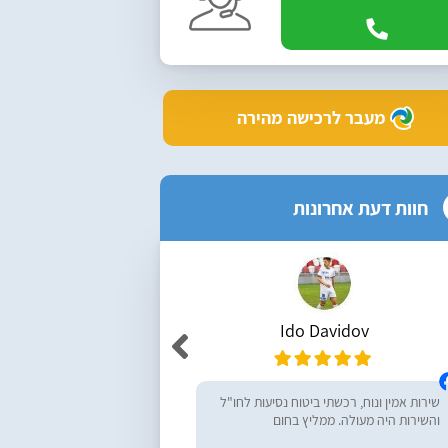
מעבר לרכישה מהירה
חוות דעת אחרונות
Ido Davidov
r Yemini
שירות אמין ונוח, רכשתי ביטוח נסיעות לחו"ל
מעולים, ממליץ בחום! רכש
והשירות היה מעולה. ממליץ בחום
נסיעות לחו״ל - שירות מעו