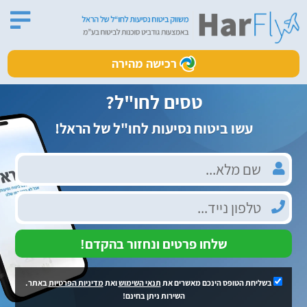
רכישה מהירה
טסים לחו"ל?
עשו ביטוח נסיעות לחו"ל של הראל!
שלחו פרטים ונחזור בהקדם!
בשליחת הטופס הינכם מאשרים את
תנאי השימוש
ואת
מדיניות הפרטיות
באתר.
השירות ניתן בחינם!