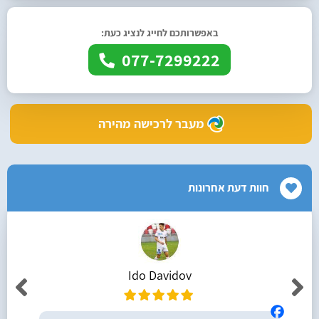
באפשרותכם לחייג לנציג כעת:
077-7299222
מעבר לרכישה מהירה
חוות דעת אחרונות
Ido Davidov