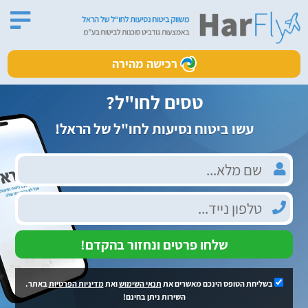
רכישה מהירה
טסים לחו"ל?
עשו ביטוח נסיעות לחו"ל של הראל!
שלחו פרטים ונחזור בהקדם!
בשליחת הטופס הינכם מאשרים את
תנאי השימוש
ואת
מדיניות הפרטיות
באתר.
השירות ניתן בחינם!