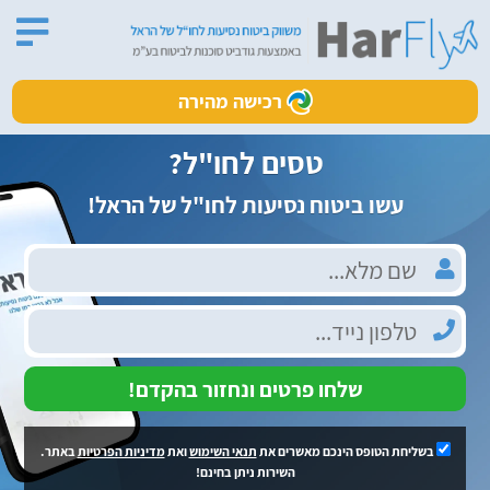
רכישה מהירה
טסים לחו"ל?
עשו ביטוח נסיעות לחו"ל של הראל!
שלחו פרטים ונחזור בהקדם!
בשליחת הטופס הינכם מאשרים את
תנאי השימוש
ואת
מדיניות הפרטיות
באתר.
השירות ניתן בחינם!