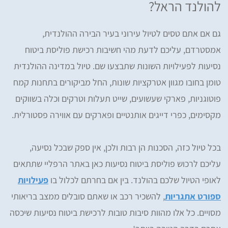
להולנד הראל?
גם אם אתם טסים לטיול עירוני בעיר הבירה ההולנדית,
אמסטרדם, עליכם לדעת מהי חשיבות רכישת פוליסת ביטוח
נסיעות לפעילויות השונות שתבצעו שם. טיול במדינה ההולנדית
טומן בחובו מגוון אטרקציות שונות, החל מביקורים בתחנות קמח
פוטוגניות, פארקי שעשועים, שייט תעלות וטרקים וכלה בשווקים
מקסימים, כפרי דייגים אותנטיים ופארקים עם אווירה פסטורלית.
בכל טיול כזה, הסכנות הן רבות ולכן, אין ספק שבכל נסיעה,
עליכם לרכוש פוליסת ביטוח נסיעות כאן באתר הרפליי שתתאים
לאופי הטיול שלכם בהולנד. בין אם בחרתם לכלול בו
פעילויות
ספורט אתגריות
, להשכיר רכב או שאתם סובלים ממצב בריאותי
מסויים. כל אלו מהוות סיבות טובות לרכישת ביטוח נסיעות שיכסה