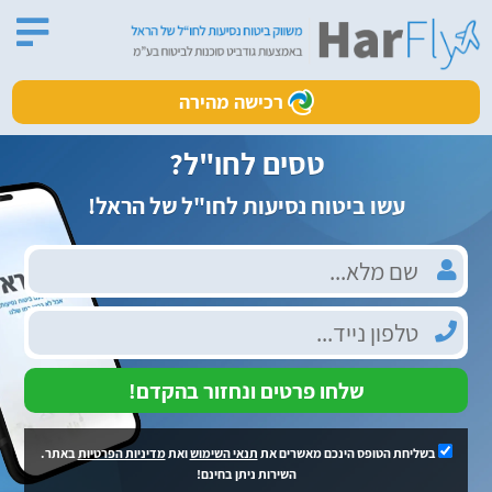
רכישה מהירה
טסים לחו"ל?
עשו ביטוח נסיעות לחו"ל של הראל!
שלחו פרטים ונחזור בהקדם!
בשליחת הטופס הינכם מאשרים את
תנאי השימוש
ואת
מדיניות הפרטיות
באתר.
השירות ניתן בחינם!