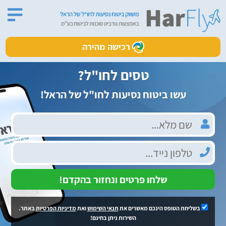
רכישה מהירה
טסים לחו"ל?
עשו ביטוח נסיעות לחו"ל של הראל!
שלחו פרטים ונחזור בהקדם!
בשליחת הטופס הינכם מאשרים את
תנאי השימוש
ואת
מדיניות הפרטיות
באתר.
השירות ניתן בחינם!