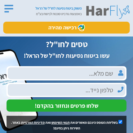
רכישה מהירה
טסים לחו"ל?
עשו ביטוח נסיעות לחו"ל של הראל!
שלחו פרטים ונחזור בהקדם!
בשליחת הטופס הינכם מאשרים את
תנאי השימוש
ואת
מדיניות הפרטיות
באתר.
השירות ניתן בחינם!