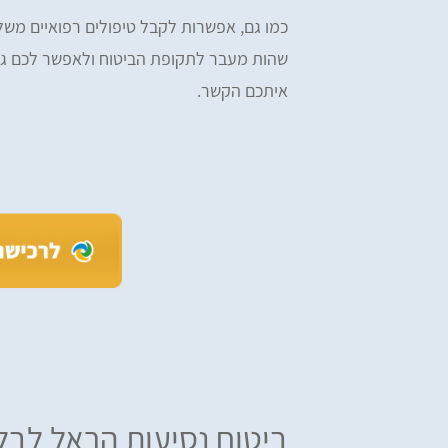
כמו גם, אפשרות לקבל טיפולים רפואיים מ
שהות מעבר לתקופת הביטוח ולאפשר לכם גם 
איתכם הקשר.
iv Tzefi Cohen
Omer Yemini
מעולים, רכשתי ביטוח הראל דרכ
ים, ממליץ בחום! רכשתי מהם ביטוח
ומהיר
ות לחו״ל - שירות מעולה לאורך כל הדרך.
ביטוח נסיעות הראל לבלג