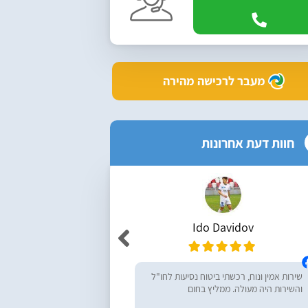
מעבר לרכישה מהירה
חוות דעת אחרונות
Ido Davidov
r Yemini
שירות אמין ונוח, רכשתי ביטוח נסיעות לחו"ל
מעולים, ממליץ בחום! רכש
והשירות היה מעולה. ממליץ בחום
נסיעות לחו״ל - שירות מעו