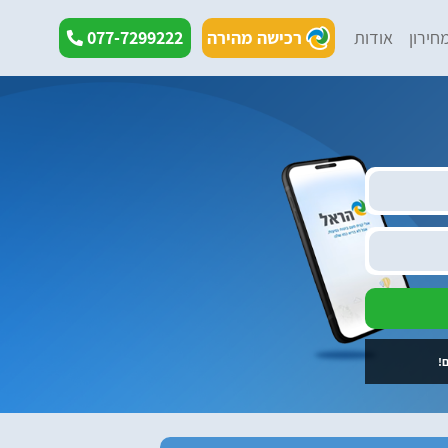
חירון
אודות
רכישה מהירה
077-7299222
!