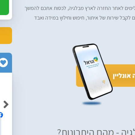
שלימים לאחר החזרה לארץ מבלגיה, לכסות אתכם להמשך
לקבל שירות של איתור, חיפוש וחילוץ במידה ואבד
Neriya Yabkovitch
Av
אלופים! ממליצה בחום על הרפליי, מקצועיים
ם והיה נוח
ושירותיים ברמה גבוה!
יה - מהם היתרונות?