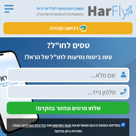
רכישה מהירה
טסים לחו"ל?
עשו ביטוח נסיעות לחו"ל של הראל!
שלחו פרטים ונחזור בהקדם!
בשליחת הטופס הינכם מאשרים את
תנאי השימוש
ואת
מדיניות הפרטיות
באתר.
השירות ניתן בחינם!