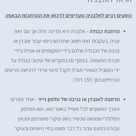
נוסעים רבים לאלבניה מעדיפים לרכוש את ההרחבות הבאות:
הרחבת כבודה
- אלבניה היא מדינה זולה אך עם זאת
עניה. בעקבות זאת חשוב שתרכשו כיסוי עבור אובדן או
גניבה של הכבודה שלכם בידי המקומיים או אפילו בידי
חברת התעופה. בנוסף גם במקרים של עיכובי כבודה על
ידי המוביל האווירי תוכלו לקבל פיצוי מיידי לרכישת פריטים
הכרחיים בסך 155 דולר.
הרחבה לאובדן או גניבה של טלפון נייד
- אחד מפרטי
הערך החשובים לכל מטייל באשר הוא. הוא הטלפון
הסלולרי שמהווה מכשיר ניווט עיקרי מתורגמן ומכווין
עבורנו כמעט עבור כל דבר פשוט בחיי היומיום ובעיקר