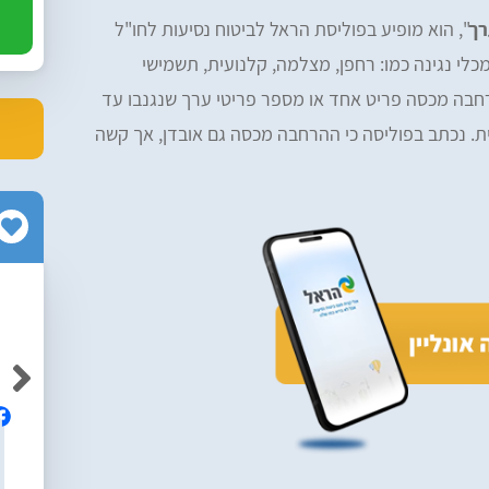
רך
", הוא מופיע בפוליסת הראל לביטוח נסיעות לחו"ל
ם חוץ מכלי נגינה כמו: רחפן, מצלמה, קלנועית, תשמישי
רחבה מכסה פריט אחד או מספר פריטי ערך שנגנבו עד
תפות עצמית. נכתב בפוליסה כי ההרחבה מכסה גם אובדן, אך קשה
Neriya Yabkovitch
Av
אלופים! ממליצה בחום על הרפליי, מקצועיים
ם והיה נוח
ושירותיים ברמה גבוה!