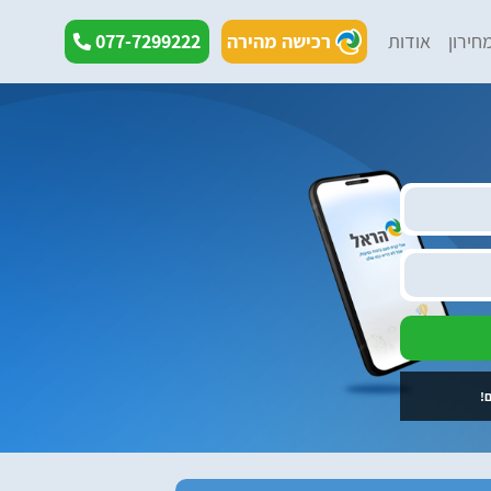
חירון
אודות
רכישה מהירה
077-7299222
!