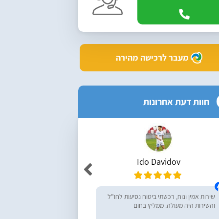
מעבר לרכישה מהירה
חוות דעת אחרונות
Ido Davidov
r Yemini
שירות אמין ונוח, רכשתי ביטוח נסיעות לחו"ל
מעולים, ממליץ בחום! רכש
והשירות היה מעולה. ממליץ בחום
נסיעות לחו״ל - שירות מעו