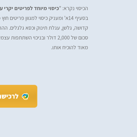
הכיסוי נקרא: "
כיסוי מיוחד לפריטים יקרי ע
בסעיף 14א' ומעניק כיסוי למגוון פריטי
קדושה, גלשן, עגלת תינוק וכסא גלגלים. הה
סכום של 2,000 דולר ובניכוי השת
מאוד להוכיח אותו.
iv Tzefi Cohen
Omer Yemini
מעולים, רכשתי ביטוח הראל דרכ
ים, ממליץ בחום! רכשתי מהם ביטוח
ומהיר
ות לחו״ל - שירות מעולה לאורך כל הדרך.