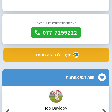
באפשרותכם לחייג לנציג כעת:
077-7299222
מעבר לרכישה מהירה
חוות דעת אחרונות
Ido Davidov