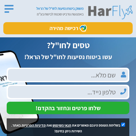
רכישה מהירה
טסים לחו"ל?
עשו ביטוח נסיעות לחו"ל של הראל!
שלחו פרטים ונחזור בהקדם!
בשליחת הטופס הינכם מאשרים את
תנאי השימוש
ואת
מדיניות הפרטיות
באתר.
השירות ניתן בחינם!