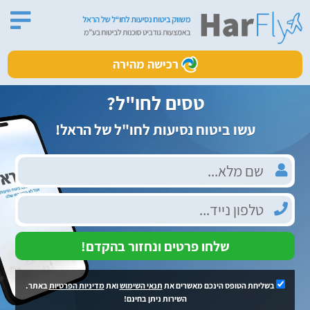
רכישה מהירה
טסים לחו"ל?
עשו ביטוח נסיעות לחו"ל של הראל!
שלחו פרטים ונחזור בהקדם!
בשליחת הטופס הינכם מאשרים את
תנאי השימוש
ואת
מדיניות הפרטיות
באתר.
השירות ניתן בחינם!