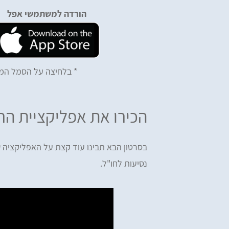
הורדה למשתמשי אפל
* בלחיצה על הסמל המת
הכירו את אפליקציית הר
בסרטון הבא תבינו עוד קצת על האפליקציה 
נסיעות לחו"ל.
iv Tzefi Cohen
Omer Yemini
מעולים, רכשתי ביטוח הראל דרכ
ים, ממליץ בחום! רכשתי מהם ביטוח
ומהיר
ות לחו״ל - שירות מעולה לאורך כל הדרך.