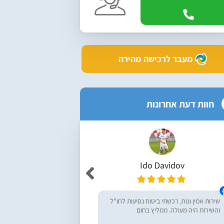
מעבר לרכישה מהירה
חוות דעת אחרונות
Ido Davidov
r Yemini
שירות אמין ונוח, רכשתי ביטוח נסיעות לחו"ל
מעולים, ממליץ בחום! רכש
והשירות היה מעולה. ממליץ בחום
נסיעות לחו״ל - שירות מעו