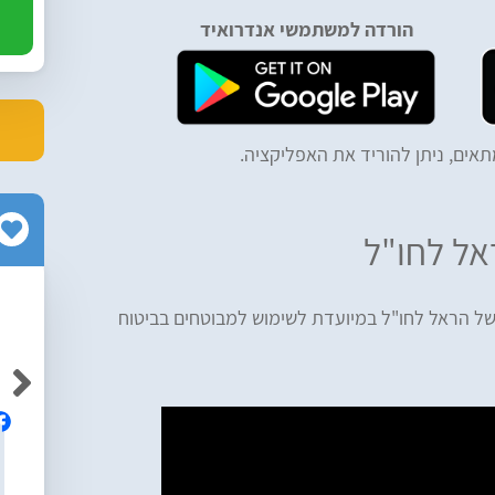
הורדה למשתמשי אנדרואיד
אים, ניתן להוריד את האפליקציה.
אל לחו"ל
של הראל לחו"ל במיועדת לשימוש למבוטחים בביטוח
Neriya Yabkovitch
Av
אלופים! ממליצה בחום על הרפליי, מקצועיים
ם והיה נוח
ושירותיים ברמה גבוה!