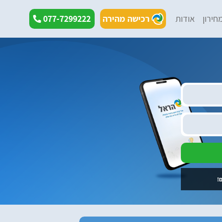
חירון
אודות
רכישה מהירה
077-7299222
!