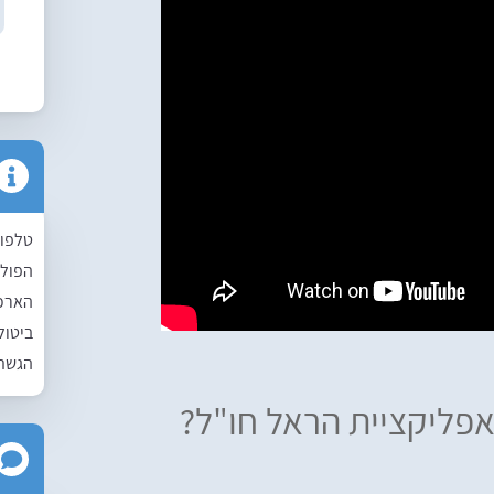
טלפונ
הפול
הארכת
ביטול
הגשת
פליקציית הראל חו"ל?